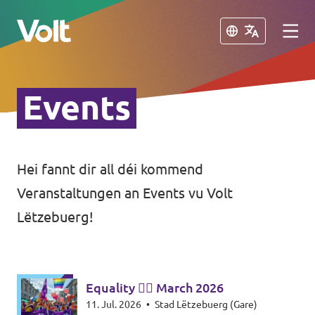
Zoumaachen
Zoumaachen
Events
Wiel eng Sprooch aus
Lëtzebuergesch
Hei fannt dir all déi kommend
Eis Politik
Veranstaltungen an Events vu Volt
Iwwer Volt
Lëtzebuerg!
Volt an anere Länner
Leit
🇩🇪 Volt Deutschland
Equality 🏳️‍🌈 March 2026
🇫🇷 Volt France
Neiegkeeten
11. Jul. 2026
•
Stad Lëtzebuerg (Gare)