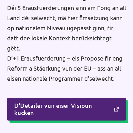
Déi 5 Erausfuerderungen sinn am Fong an all
Land déi selwecht, mä hier Ëmsetzung kann
op nationalem Niveau ugepasst ginn, fir
datt dee lokale Kontext berücksichtegt
gëtt.
D’+1 Erausfuerderung – eis Propose fir eng
Reform a Stäerkung vun der EU – ass an all
eisen nationale Programmer d’selwecht.
D'Detailer vun eiser Visioun
kucken