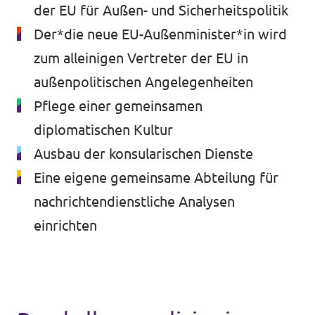
🇧🇪 Volt Belgium
der EU für Außen- und Sicherheitspolitik
Agenda
Der*die neue EU-Außenminister*in wird
🇵🇹 Volt Portugal
zum alleinigen Vertreter der EU in
🇳🇱 Volt Nederland
außenpolitischen Angelegenheiten
Gëff Member
🇦🇹 Volt Österreich
Pflege einer gemeinsamen
diplomatischen Kultur
🇬🇧 Volt UK
Spenden
Ausbau der konsularischen Dienste
... and nach esou vill méi!
Eine eigene gemeinsame Abteilung für
nachrichtendienstliche Analysen
einrichten
Volt shop (merch)
Impressum
Volt Luxembourg Internal