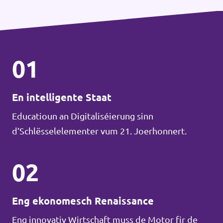
01
En intelligente Staat
Educatioun an Digitaliséierung sinn
d’Schlësselelementer vum 21. Joerhonnert.
02
Eng ekonomesch Renaissance
Eng innovativ Wirtschaft muss de Motor fir de