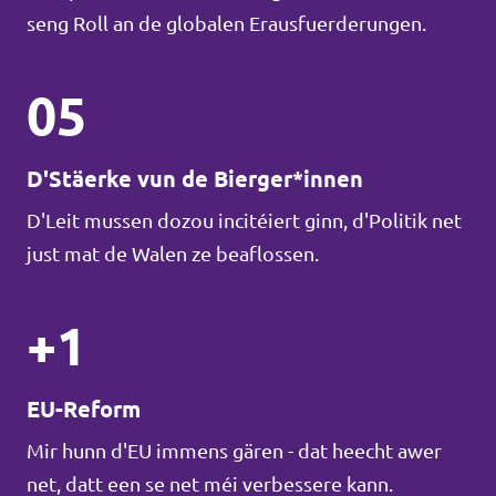
seng Roll an de globalen Erausfuerderungen.
05
D'Stäerke vun de Bierger*innen
D'Leit mussen dozou incitéiert ginn, d'Politik net
just mat de Walen ze beaflossen.
+1
EU-Reform
Mir hunn d'EU immens gären - dat heecht awer
net, datt een se net méi verbessere kann.