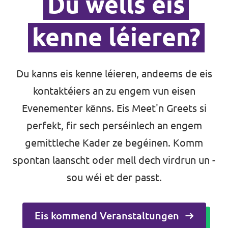
Du wëlls eis
kenne léieren?
Du kanns eis kenne léieren, andeems de eis
kontaktéiers an zu engem vun eisen
Evenementer kënns. Eis Meet'n Greets si
perfekt, fir sech perséinlech an engem
gemittleche Kader ze begéinen. Komm
spontan laanscht oder mell dech virdrun un -
sou wéi et der passt.
Eis kommend Veranstaltungen