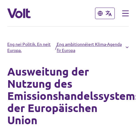
Zoumaachen
Zoumaachen
Wiel eng Sprooch aus
Eng nei Politik. En neit
Eng ambitionnéiert Klima-Agenda
/
Europa.
fir Europa
Lëtzebuergesch
Ausweitung der
Eis Politik
Nutzung des
Iwwer Volt
Emissionshandelssystem
Volt an anere Länner
der Europäischen
Leit
🇩🇪 Volt Deutschland
Union
🇫🇷 Volt France
Neiegkeeten