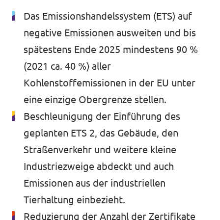
🇧🇪 Volt Belgium
Das Emissionshandelssystem (ETS) auf
Agenda
🇵🇹 Volt Portugal
negative Emissionen ausweiten und bis
spätestens Ende 2025 mindestens 90 %
🇳🇱 Volt Nederland
(2021 ca. 40 %) aller
Gëff Member
🇦🇹 Volt Österreich
Kohlenstoffemissionen in der EU unter
🇬🇧 Volt UK
Spenden
eine einzige Obergrenze stellen.
Beschleunigung der Einführung des
... and nach esou vill méi!
geplanten ETS 2, das Gebäude, den
Straßenverkehr und weitere kleine
Industriezweige abdeckt und auch
Volt shop (merch)
Emissionen aus der industriellen
Impressum
Tierhaltung einbezieht.
Volt Luxembourg Internal
Reduzierung der Anzahl der Zertifikate