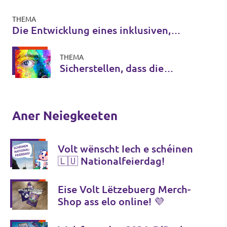
THEMA
Die Entwicklung eines inklusiven,
qualitativ hochwertigen
Bildungssystems unterstützen
THEMA
Sicherstellen, dass die
Grundrechte von LGBTQIA+
Menschen in der gesamten
Union geachtet werden
Aner Neiegkeeten
Volt wënscht Iech e schéinen
🇱🇺 Nationalfeierdag!
Eise Volt Lëtzebuerg Merch-
Shop ass elo online! 💜