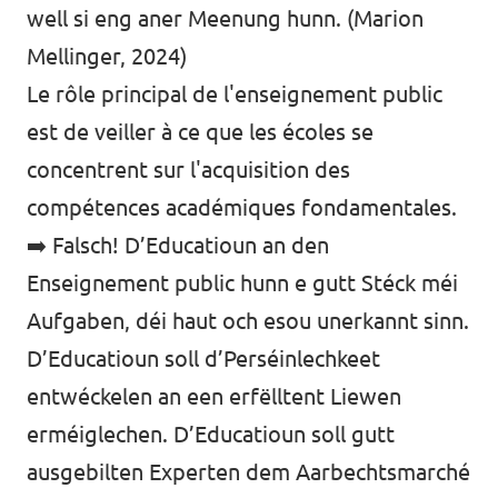
well si eng aner Meenung hunn. (Marion
Mellinger, 2024)
Le rôle principal de l'enseignement public
est de veiller à ce que les écoles se
concentrent sur l'acquisition des
compétences académiques fondamentales.
➡️ Falsch! D’Educatioun an den
Enseignement public hunn e gutt Stéck méi
Aufgaben, déi haut och esou unerkannt sinn.
D’Educatioun soll d’Perséinlechkeet
entwéckelen an een erfëlltent Liewen
erméiglechen. D’Educatioun soll gutt
ausgebilten Experten dem Aarbechtsmarché