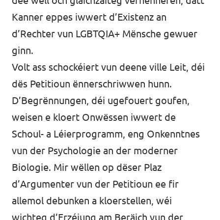
dee wëll och gläichzäiteg verhënneren, datt
Kanner eppes iwwert d’Existenz an
d’Rechter vun LGBTQIA+ Mënsche gewuer
ginn.
Volt ass schockéiert vun deene ville Leit, déi
dës Petitioun ënnerschriwwen hunn.
D’Begrënnungen, déi ugefouert goufen,
weisen e kloert Onwëssen iwwert de
Schoul- a Léierprogramm, eng Onkenntnes
vun der Psychologie an der moderner
Biologie. Mir wëllen op dëser Plaz
d’Argumenter vun der Petitioun ee fir
allemol debunken a kloerstellen, wéi
wichteg d’Erzéiung am Beräich vun der