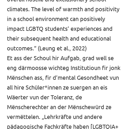
climates. The level of warmth and positivity
in a school environment can positively
impact LGBTQ students’ experiences and
their subsequent health and educational
outcomes.“ (Leung et al., 2022)
Et ass der Schoul hir Aufgab, grad well se
eng därmoosse wichteg Institutioun fir jonk
Mënschen ass, fir d’mental Gesondheet vun
all hire Schüler*innen ze suergen an eis
Wäerter vun der Toleranz, de
Mënscherechter an der Mënschewürd ze
vermëttelen. „Lehrkräfte und andere
pädagogische Fachkräfte haben [LGBTQIA+