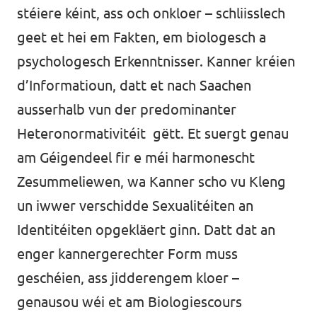
stéiere kéint, ass och onkloer – schliisslech
geet et hei em Fakten, em biologesch a
psychologesch Erkenntnisser. Kanner kréien
d’Informatioun, datt et nach Saachen
ausserhalb vun der predominanter
Heteronormativitéit gëtt. Et suergt genau
am Géigendeel fir e méi harmonescht
Zesummeliewen, wa Kanner scho vu Kleng
un iwwer verschidde Sexualitéiten an
Identitéiten opgekläert ginn. Datt dat an
enger kannergerechter Form muss
geschéien, ass jidderengem kloer –
genausou wéi et am Biologiescours