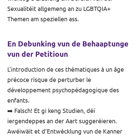
Sexualitéit allgemeng an zu LGBTQIA+
Themen am speziellen ass.
En Debunking vun de Behaaptunge
vun der Petitioun
L'introduction de ces thématiques à un âge
précoce risque de perturber le
développement psychopédagogique des
enfants.
➡️ Falsch! Et gi keng Studien, déi
iergendeppes an der Aart suggeréieren.
Awéiwäit et d’Entwécklung vun de Kanner