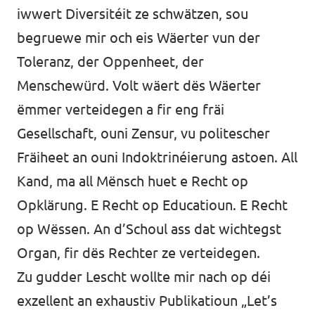
iwwert Diversitéit ze schwätzen, sou
begruewe mir och eis Wäerter vun der
Toleranz, der Oppenheet, der
Menschewürd. Volt wäert dës Wäerter
ëmmer verteidegen a fir eng fräi
Gesellschaft, ouni Zensur, vu politescher
Fräiheet an ouni Indoktrinéierung astoen. All
Kand, ma all Mënsch huet e Recht op
Opklärung. E Recht op Educatioun. E Recht
op Wëssen. An d’Schoul ass dat wichtegst
Organ, fir dës Rechter ze verteidegen.
Zu gudder Lescht wollte mir nach op déi
exzellent an exhaustiv Publikatioun „
Let’s