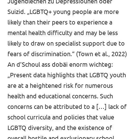
Jugendlechen zu Depressiounen oder
Suizid. „LGBTQ+ young people are more
likely than their peers to experience a
mental health difficulty and may be less
likely to draw on specialist support due to
fears of discrimination.“ (Town et al., 2022)
An d’Schoul ass dobäi enorm wichteg:
„Present data highlights that LGBTQ youth
are at a heightened risk for numerous
health and educational concerns. Such
concerns can be attributed to a […] lack of
school curricula and policies that value
LGBTQ diversity, and the existence of
overall hostile and exclusionary school