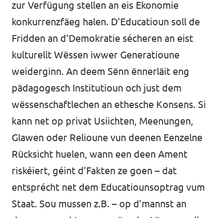
zur Verfügung stellen an eis Ekonomie
konkurrenzfäeg halen. D’Educatioun soll de
Fridden an d’Demokratie sécheren an eist
kulturellt Wëssen iwwer Generatioune
weiderginn. An deem Sënn ënnerläit eng
pädagogesch Institutioun och just dem
wëssenschaftlechen an ethesche Konsens. Si
kann net op privat Usiichten, Meenungen,
Glawen oder Relioune vun deenen Eenzelne
Rücksicht huelen, wann een deen Ament
riskéiert, géint d’Fakten ze goen – dat
entsprécht net dem Educatiounsoptrag vum
Staat. Sou mussen z.B. – op d’mannst an