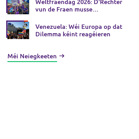
Weltfraendag 2026: D'Rechter
vun de Fraen musse
konsequent gestäerkt ginn
Venezuela: Wéi Europa op dat
Dilemma kéint reagéieren
Méi Neiegkeeten