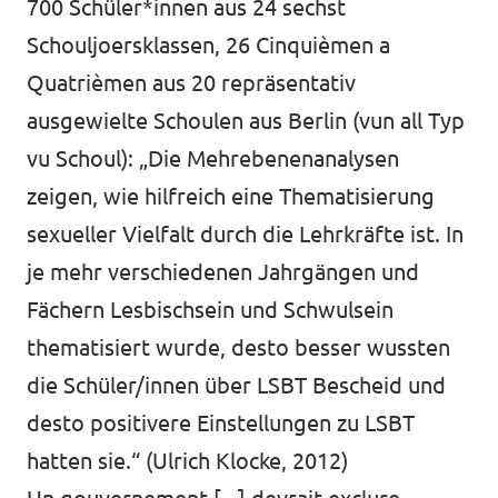
700 Schüler*innen aus 24 sechst
Schouljoersklassen, 26 Cinquièmen a
Quatrièmen aus 20 repräsentativ
ausgewielte Schoulen aus Berlin (vun all Typ
vu Schoul): „Die Mehrebenenanalysen
zeigen, wie hilfreich eine Thematisierung
sexueller Vielfalt durch die Lehrkräfte ist. In
je mehr verschiedenen Jahrgängen und
Fächern Lesbischsein und Schwulsein
thematisiert wurde, desto besser wussten
die Schüler/innen über LSBT Bescheid und
desto positivere Einstellungen zu LSBT
hatten sie.“ (Ulrich Klocke, 2012)