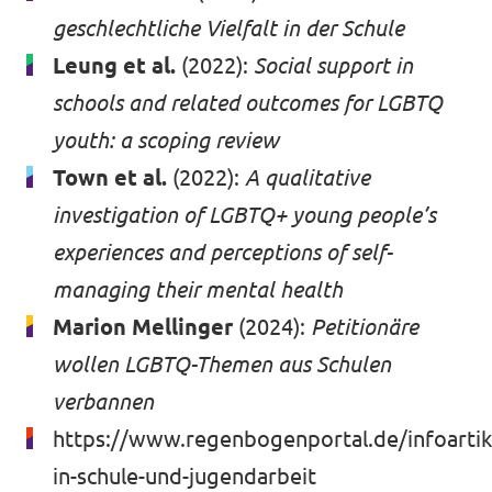
geschlechtliche Vielfalt in der Schule
Leung et al.
(2022):
Social support in
schools and related outcomes for LGBTQ
youth: a scoping review
Town et al.
(2022):
A qualitative
investigation of LGBTQ+ young people’s
experiences and perceptions of self-
managing their mental health
Marion Mellinger
(2024):
Petitionäre
wollen LGBTQ-Themen aus Schulen
verbannen
https://www.regenbogenportal.de/infoartike
in-schule-und-jugendarbeit