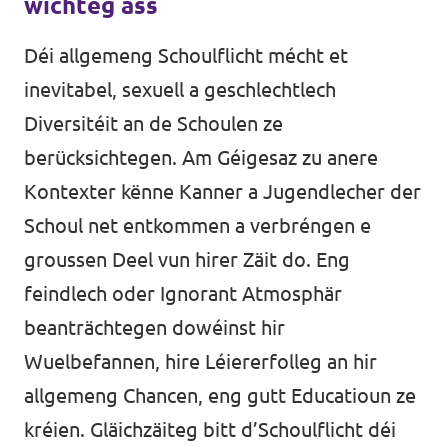
wichteg ass
Déi allgemeng Schoulflicht mécht et
inevitabel, sexuell a geschlechtlech
Diversitéit an de Schoulen ze
berücksichtegen. Am Géigesaz zu anere
Kontexter kënne Kanner a Jugendlecher der
Schoul net entkommen a verbréngen e
groussen Deel vun hirer Zäit do. Eng
feindlech oder Ignorant Atmosphär
beanträchtegen dowéinst hir
Wuelbefannen, hire Léiererfolleg an hir
allgemeng Chancen, eng gutt Educatioun ze
kréien. Gläichzäiteg bitt d’Schoulflicht déi