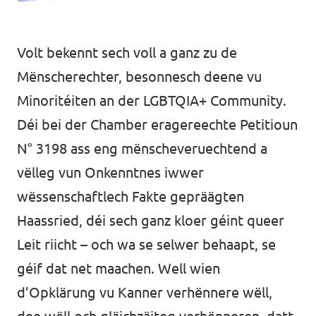
Volt bekennt sech voll a ganz zu de
Mënscherechter, besonnesch deene vu
Minoritéiten an der LGBTQIA+ Community.
Déi bei der Chamber eragereechte Petitioun
N° 3198 ass eng mënscheveruechtend a
vëlleg vun Onkenntnes iwwer
wëssenschaftlech Fakte gepräägten
Haassried, déi sech ganz kloer géint queer
Leit riicht – och wa se selwer behaapt, se
géif dat net maachen. Well wien
d’Opklärung vu Kanner verhënnere wëll,