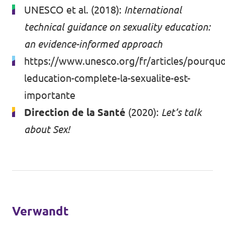
UNESCO et al. (2018):
International
technical guidance on sexuality education:
an evidence-informed approach
https://www.unesco.org/fr/articles/pourquo
leducation-complete-la-sexualite-est-
importante
Direction de la Santé
(2020):
Let’s talk
about Sex!
Verwandt