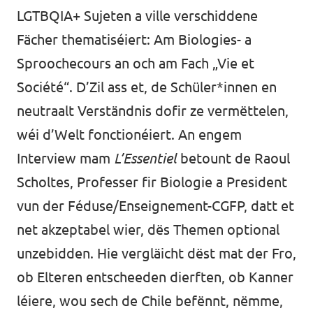
LGTBQIA+ Sujeten a ville verschiddene
Fächer thematiséiert: Am Biologies- a
Sproochecours an och am Fach „Vie et
Société“. D’Zil ass et, de Schüler*innen en
neutraalt Verständnis dofir ze vermëttelen,
wéi d’Welt fonctionéiert. An engem
Interview mam
L’Essentiel
betount de Raoul
Scholtes, Professer fir Biologie a President
vun der Féduse/Enseignement-CGFP, datt et
net akzeptabel wier, dës Themen optional
unzebidden. Hie vergläicht dëst mat der Fro,
ob Elteren entscheeden dierften, ob Kanner
léiere, wou sech de Chile befënnt, nëmme,