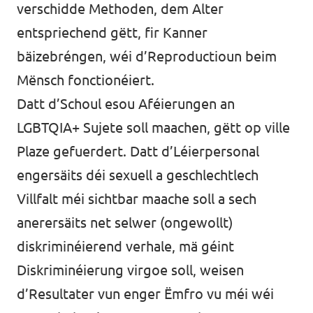
verschidde Methoden, dem Alter
entspriechend gëtt, fir Kanner
bäizebréngen, wéi d’Reproductioun beim
Mënsch fonctionéiert.
Datt d’Schoul esou Aféierungen an
LGBTQIA+ Sujete soll maachen, gëtt op ville
Plaze gefuerdert. Datt d’Léierpersonal
engersäits déi sexuell a geschlechtlech
Villfalt méi sichtbar maache soll a sech
anerersäits net selwer (ongewollt)
diskriminéierend verhale, mä géint
Diskriminéierung virgoe soll, weisen
d’Resultater vun enger Ëmfro vu méi wéi