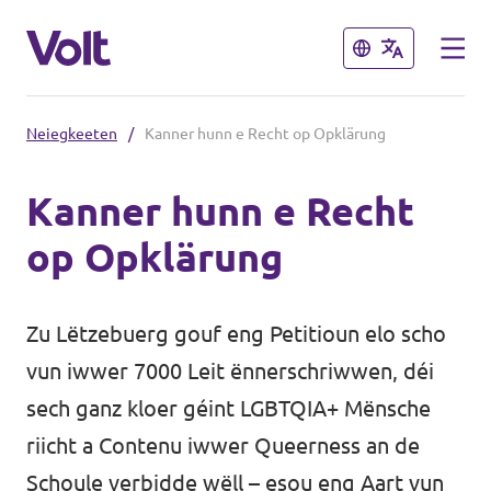
Zoumaachen
Zoumaachen
Neiegkeeten
/
Kanner hunn e Recht op Opklärung
Wiel eng Sprooch aus
Kanner hunn e Recht
Lëtzebuergesch
op Opklärung
Eis Politik
Iwwer Volt
Zu Lëtzebuerg gouf eng Petitioun elo scho
Volt an anere Länner
vun iwwer 7000 Leit ënnerschriwwen, déi
Leit
🇩🇪 Volt Deutschland
sech ganz kloer géint LGBTQIA+ Mënsche
riicht a Contenu iwwer Queerness an de
🇫🇷 Volt France
Neiegkeeten
Schoule verbidde wëll – esou eng Aart vun