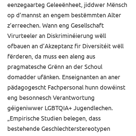
eenzegaarteg Geleeënheet, jiddwer Mënsch
op d’mannst an engem bestëmmten Alter
z’erreechen. Wann eng Gesellschaft
Virurteeler an Diskriminéierung wëll
ofbauen an d’Akzeptanz fir Diversitéit wëll
fërderen, da muss een aleng aus
pragmatesche Grënn an der Schoul
domadder ufänken. Enseignanten an aner
pädagogescht Fachpersonal hunn dowéinst
eng besonnesch Verantwortung
géigeniwwer LGBTQIA+ Jugendlechen.
„Empirische Studien belegen, dass
bestehende Geschlechterstereotypen