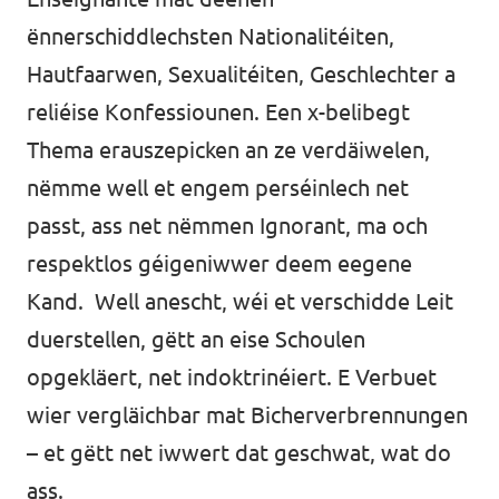
ënnerschiddlechsten Nationalitéiten,
Hautfaarwen, Sexualitéiten, Geschlechter a
reliéise Konfessiounen. Een x-belibegt
Thema erauszepicken an ze verdäiwelen,
nëmme well et engem perséinlech net
passt, ass net nëmmen Ignorant, ma och
respektlos géigeniwwer deem eegene
Kand. Well anescht, wéi et verschidde Leit
duerstellen, gëtt an eise Schoulen
opgekläert, net indoktrinéiert. E Verbuet
wier vergläichbar mat Bicherverbrennungen
– et gëtt net iwwert dat geschwat, wat do
ass.