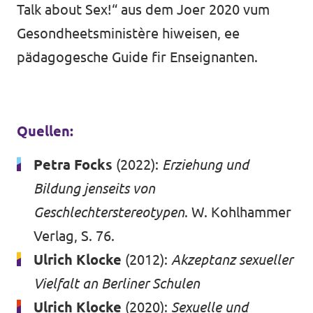
Talk about Sex!
“ aus dem Joer 2020 vum
Gesondheetsministère hiweisen, ee
pädagogesche Guide fir Enseignanten.
Quellen:
Petra Focks
(2022):
Erziehung und
Bildung jenseits von
Geschlechterstereotypen
. W. Kohlhammer
Verlag, S. 76.
Ulrich Klocke
(2012):
Akzeptanz sexueller
Vielfalt an Berliner Schulen
Ulrich Klocke
(2020):
Sexuelle und