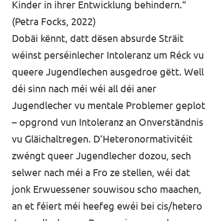
Kinder in ihrer Entwicklung behindern.“
(Petra Focks, 2022)
Dobäi kënnt, datt dësen absurde Sträit
wéinst perséinlecher Intoleranz um Réck vu
queere Jugendlechen ausgedroe gëtt. Well
déi sinn nach méi wéi all déi aner
Jugendlecher vu mentale Problemer geplot
– opgrond vun Intoleranz an Onverständnis
vu Gläichaltregen. D’Heteronormativitéit
zwéngt queer Jugendlecher dozou, sech
selwer nach méi a Fro ze stellen, wéi dat
jonk Erwuessener souwisou scho maachen,
an et féiert méi heefeg ewéi bei cis/hetero