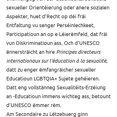
sexueller Orientéierung oder anere sozialen
Aspekter, huet d’Recht op déi fräi
Entfaltung vu senger Perséinlechkeet,
Participatioun an op e Léierëmfeld, dat fräi
vun Diskriminatioun ass. Och d’UNESCO
ënnersträicht an hire
Principes directeurs
internationaux sur l'éducation à la sexualité
,
datt zu enger ëmfangräicher sexueller
Educatioun LGBTQIA+ Sujete gehéieren.
Datt eng vollstänneg Sexualitéits-Erzéiung
an -Educatioun immens wichteg ass, betount
d’UNESCO ëmmer rëm.
Am Secondaire zu Lëtzebuerg ginn