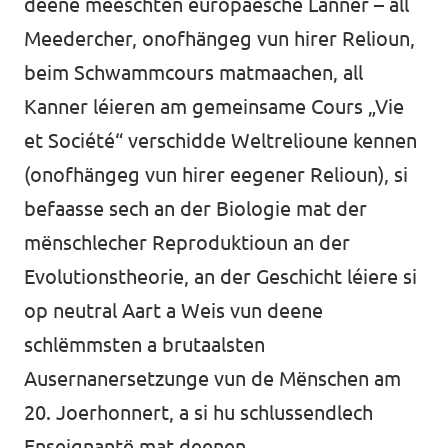
deene meeschten europäesche Länner – all
Meedercher, onofhängeg vun hirer Relioun,
beim Schwammcours matmaachen, all
Kanner léieren am gemeinsame Cours „Vie
et Société“ verschidde Weltrelioune kennen
(onofhängeg vun hirer eegener Relioun), si
befaasse sech an der Biologie mat der
mënschlecher Reproduktioun an der
Evolutionstheorie, an der Geschicht léiere si
op neutral Aart a Weis vun deene
schlëmmsten a brutaalsten
Ausernanersetzunge vun de Mënschen am
20. Joerhonnert, a si hu schlussendlech
Enseignantë mat deenen